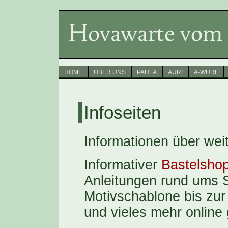
HOME
ÜBER UNS
PAULA
AURI
A-WURF
Infoseiten
Informationen über wei
Informativer
Bastelsho
Anleitungen rund ums S
Motivschablone bis zu
und vieles mehr online 